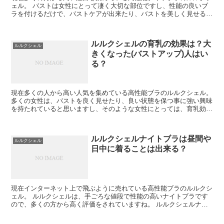
ェル。 バストは女性にとって凄く大切な部位ですし、性能の良いブ
ラを付けるだけで、バストケアが出来たり、バストを美しく見せる事
が出来るのあれば、女性からすればかなり有難いですよね...
ルルクシェルの育乳の効果は？大
ルルクシェル
きくなった(バストアップ)人はい
る？
現在多くの人から高い人気を集めている高性能ブラのルルクシェル。
多くの女性は、バストを良く見せたり、良い状態を保つ事に強い興味
を持たれていると思いますし、そのような女性にとっては、育乳効果
のあるブラは凄く有難いアイテムだと思います。 ル...
ルルクシェルナイトブラは昼間や
ルルクシェル
日中に着ることは出来る？
現在インターネット上で飛ぶように売れている高性能ブラのルルクシ
ェル。 ルルクシェルは、手ごろな値段で性能の高いナイトブラです
ので、多くの方から高く評価をされていますね。 ルルクシェルナイ
トブラは、ナイトブラですので、基本的には夜の寝ると...