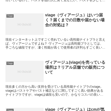
付いているので、バストを他の人に良く見せたい、バストを少しでも
良い状態に保ちたいと考えている方にとっては...
viage（ヴィアージュ）はいつ届
Viage
く？届くまでの日数や届かない場
合の対処は？
現在インターネット上ですごく売れているい高性能ナイトブラと言え
ば、ヴィアージュですよね？ ヴィアージュは高性能ブラとしては、
手ごろな値段ですが、凄く性能が高くで使用者の評判もすごく良いの
で、現在多くの方から高い注目を集めていますね。 ヴ...
ヴィアージュ(viage)を売っている
Viage
場所は？リアル店舗での販売につ
いて
現在多くの方から高い支持を受けている高性能ナイトブラのviage。
viageはバストケアやバスト補正などに関してすごく高い効果がある
ナイトブラですが、viageは値段も安いので、かなりコスパの良い高
性能ブラであることは間違いないと思いま...
viage（ヴィアージュ）はcmが気
Viage